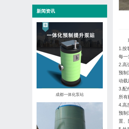
新闻资讯
1.
每一
2.
预制
动载
3.
成都一体化泵站
所有
4.
预制
置、