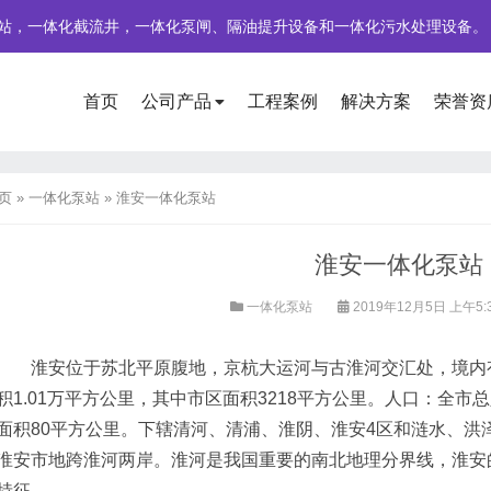
站，一体化截流井，一体化泵闸、隔油提升设备和一体化污水处理设备。
首页
公司产品
工程案例
解决方案
荣誉资
页
»
一体化泵站
»
淮安一体化泵站
淮安一体化泵站
一体化泵站
2019年12月5日 上午5:
淮安位于苏北平原腹地，京杭大运河与古淮河交汇处，境内有
积1.01万平方公里，其中市区面积3218平方公里。人口：全市总
面积80平方公里。下辖清河、清浦、淮阴、淮安4区和涟水、洪
市地跨淮河两岸。淮河是我国重要的南北地理分界线，淮安的
特征。