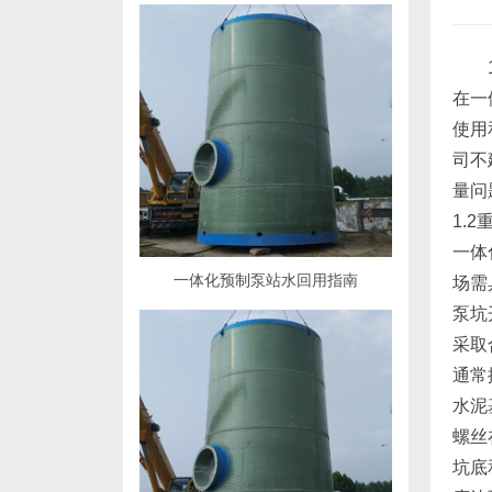
在一
使用
司不
量问
1.
一体
一体化预制泵站水回用指南
场需
泵坑
采取
通常
水泥
螺丝
坑底