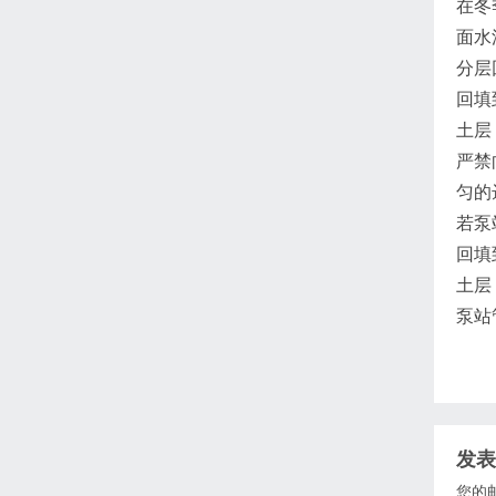
在冬
面水
分层
回填
土层
严禁
匀的
若泵
回填
土层
泵站
发表
您的