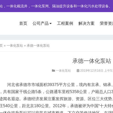
站，一体化截流井，一体化泵闸、隔油提升设备和一体化污水处理设备。
首页
公司产品
工程案例
解决方案
荣誉资
页
»
一体化泵站
»
承德一体化泵站
承德一体化泵站
一体化泵站
2019年12月16日 上午5:
河北省承德市市域面积39375平方公里，境内有京承、锦承、
，共有国家干线公路5条，公路通车里程5358公里，户籍总人口
迹闻名遐迩。承德经济发展注重发挥旅游、资源、区位三大优势
庄540公里，距北京180公里。2012年，承德被评为中国“十大特
化提升泵站可以安装在城市桥道、下立交等低洼地区，在强降