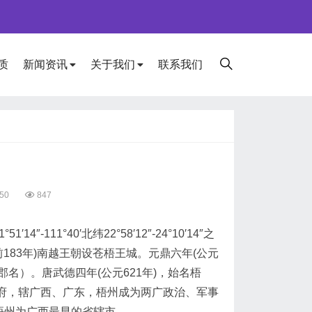
质
新闻资讯
关于我们
联系我们
50
847
1°40′北纬22°58′12″-24°10′14″之
183年)南越王朝设苍梧王城。元鼎六年(公元
名）。唐武德四年(公元621年)，始名梧
督府，辖广西、广东，梧州成为两广政治、军事
，梧州为广西最早的省辖市。