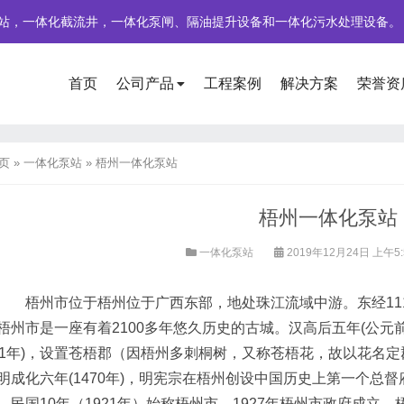
站，一体化截流井，一体化泵闸、隔油提升设备和一体化污水处理设备。
首页
公司产品
工程案例
解决方案
荣誉资
页
»
一体化泵站
»
梧州一体化泵站
梧州一体化泵站
一体化泵站
2019年12月24日 上午5:
梧州市位于梧州位于广西东部，地处珠江流域中游。东经111°51′14″-11
梧州市是一座有着2100多年悠久历史的古城。汉高后五年(公元前
11年)，设置苍梧郡（因梧州多刺桐树，又称苍梧花，故以花名定郡
明成化六年(1470年)，明宪宗在梧州创设中国历史上第一个总
。民国10年（1921年）始称梧州市。1927年梧州市政府成立