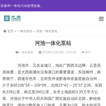
化污水处理设备。
首页
»
一体化泵站
»
河池一体化泵站
河池一体化泵站
一体化泵站
2019年12月24日 上午5:49
823
河池市，又名金城江，地处广西西北边陲、云贵高
原南麓，是大西南通向沿海港口的重要通道，东连柳州，南
界南宁，西接百色市，北邻贵州省黔南布依族苗族自治州，
介于东经106°34'～109°09'、北纬23°41'～25°37'之间。东西
长228公里，南北宽260公里，全市土地面积3.35万平方公
里。河池位于中华人民共和国广西壮族自治区北部，黔桂铁
路穿过。境内少数民族人口较多。主要为山区，较大的河流