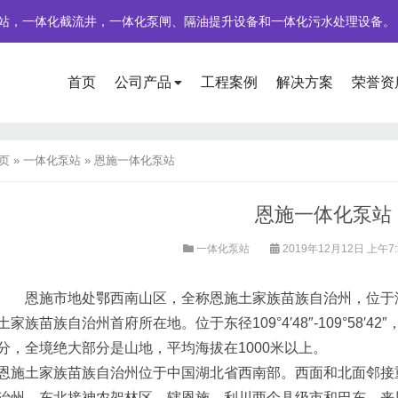
站，一体化截流井，一体化泵闸、隔油提升设备和一体化污水处理设备。
首页
公司产品
工程案例
解决方案
荣誉资
页
»
一体化泵站
»
恩施一体化泵站
恩施一体化泵站
一体化泵站
2019年12月12日 上午7:
恩施市地处鄂西南山区，全称恩施土家族苗族自治州，位于湖
家族苗族自治州首府所在地。位于东径109°4′48″-109°58′42″，北
分，全境绝大部分是山地，平均海拔在1000米以上。
土家族苗族自治州位于中国湖北省西南部。西面和北面邻接重
治州，东北接神农架林区。辖恩施、利川两个县级市和巴东、来