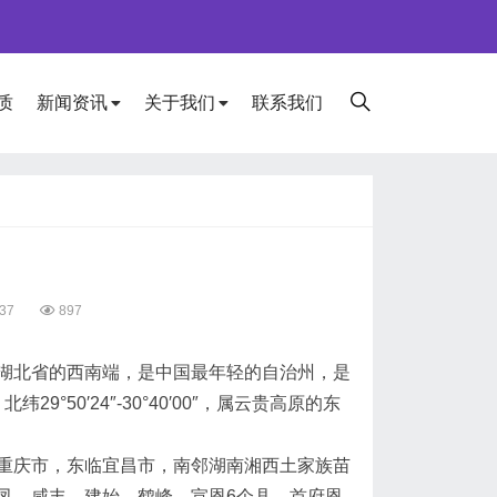
质
新闻资讯
关于我们
联系我们
37
897
北省的西南端，是中国最年轻的自治州，是
纬29°50′24″-30°40′00″，属云贵高原的东
庆市，东临宜昌市，南邻湖南湘西土家族苗
凤、咸丰、建始、鹤峰、宣恩6个县。首府恩