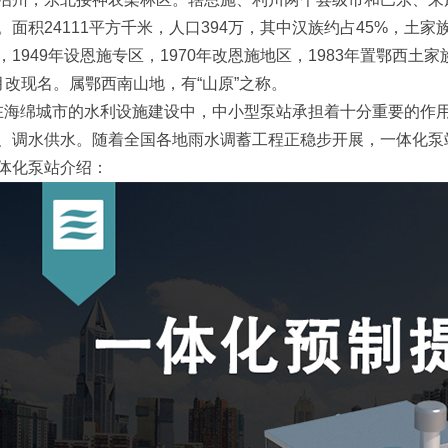
。面积24111平方千米，人口394万，其中汉族约占45%，土家
，1949年设恩施专区，1970年改恩施地区，1983年置鄂西土
月改现名。属鄂西南山地，有“山原”之称。
绵城市的水利设施建设中，中小型泵站承担着十分重要的作用
、调水供水。随着全国各地雨水调蓄工程正稳步开展，一体化泵
体化泵站介绍：