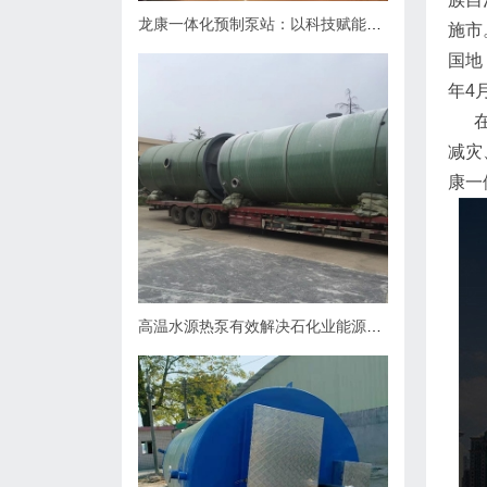
龙康一体化预制泵站：以科技赋能排水，用匠心守护城市肌理
施市
国地
年4
在海
减灾
康一
高温水源热泵有效解决石化业能源问题