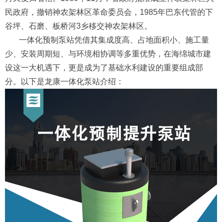
民政府，撤销神农架林区革命委员会，1985年巴东代管的下
谷坪、石磨、板桥河3乡移交神农架林区。
一体化预制泵站凭借其集成度高、占地面积小、施工量
少、安装周期短、与环境相协调等多重优势，在海绵城市建
设这一大机遇下，更是成为了基础水利建设的重要组成部
分。以下是龙康一体化泵站介绍：