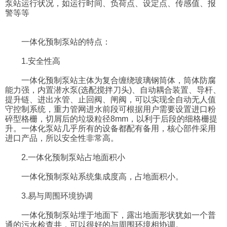
泵站运行状况，如运行时间、负荷点、设定点、传感值、报
警等等
一体化预制泵站的特点：
1.安全性高
一体化预制泵站主体为复合缠绕玻璃钢筒体，筒体防腐
能力强，内置潜水泵(选配搅拌刀头)、自动耦合装置、导杆、
提升链、进出水管、止回阀、闸阀，可以实现全自动无人值
守控制系统，重力管网进水前段可根据用户需要设置进口粉
碎型格栅，切屑后的垃圾粒径8mm，以利于后段的细格栅提
升。一体化泵站几乎所有的设备都配有备用，核心部件采用
进口产品，所以安全性非常高。
2.一体化预制泵站占地面积小
一体化预制泵站系统集成度高，占地面积小。
3.易与周围环境协调
一体化预制泵站埋于地面下，露出地面形状犹如一个普
通的污水检查井，可以很好的与周围环境相协调。