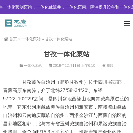
制泵站，一体化截流井，一体化泵闸、隔油提升设备和一体化污水处理设
首页
»
一体化泵站
»
甘孜一体化泵站
甘孜一体化泵站
一体化泵站
2019年12月11日 上午6:10
999
甘孜藏族自治州（简称甘孜州）位于四川省西部，
青藏高原东南缘，介于北纬27°58′-34°20′、东经
97°22′-102°29′之间，是四川盆地西缘山地向青藏高原过渡的
地带。它东邻阿坝藏族羌族自治州和雅安市，南接凉山彝族
自治州和云南迪庆藏族自治州，西沿金沙江与西藏自治区的
昌都地区相邻，北与青海省玉树藏族自治州和果洛藏族自治
州接壤，全总面积15.3万平方公里。州府康定是全州的政