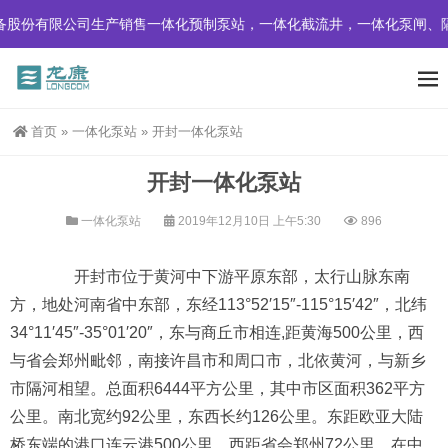
公司生产销售一体化预制泵站，一体化截流井，一体化泵闸、隔油提升设
首页
»
一体化泵站
»
开封一体化泵站
开封一体化泵站
一体化泵站
2019年12月10日 上午5:30
896
开封市位于黄河中下游平原东部，太行山脉东南
方，地处河南省中东部，东经113°52′15″-115°15′42″，北纬
34°11′45″-35°01′20″，东与商丘市相连,距黄海500公里，西
与省会郑州毗邻，南接许昌市和周口市，北依黄河，与新乡
市隔河相望。总面积6444平方公里，其中市区面积362平方
公里。南北宽约92公里，东西长约126公里。东距欧亚大陆
桥东端的港口连云港500公里，西距省会郑州72公里，在中