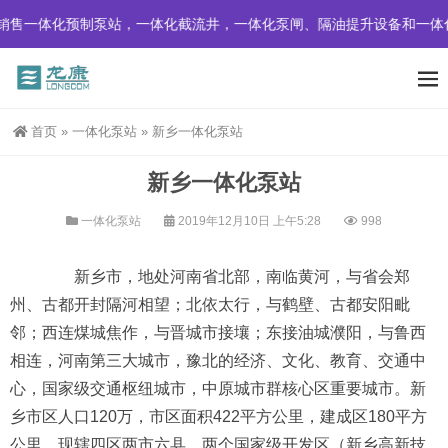
预制泵站，一体化截流井，一体化泵闸、隔油提升设备和一体化污水处理
首页
»
一体化泵站
»
新乡一体化泵站
新乡一体化泵站
一体化泵站
2019年12月10日 上午5:28
998
新乡市，地处河南省北部，南临黄河，与省会郑
州、古都开封隔河相望；北依太行，与鹤壁、古都安阳毗
邻；西连煤城焦作，与晋城市接壤；东接油城濮阳，与鲁西
相连，河南第三大城市，豫北的经济、文化、教育、交通中
心，国家级交通枢纽城市，中原城市群核心区重要城市。新
乡市区人口120万，市区面积422平方公里，建成区180平方
公里，现辖四区两市六县，两个国家级开发区（新乡高新技