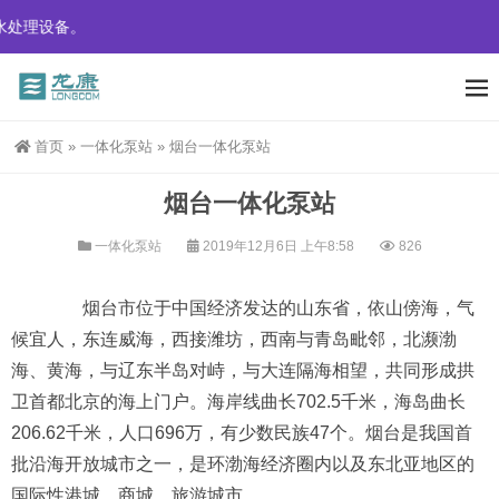
龙康环保装备股份有限公司生产销售一体化预制泵站，一体化截流井
首页
»
一体化泵站
»
烟台一体化泵站
烟台一体化泵站
一体化泵站
2019年12月6日 上午8:58
826
烟台市位于中国经济发达的山东省，依山傍海，气
候宜人，东连威海，西接潍坊，西南与青岛毗邻，北濒渤
海、黄海，与辽东半岛对峙，与大连隔海相望，共同形成拱
卫首都北京的海上门户。海岸线曲长702.5千米，海岛曲长
206.62千米，人口696万，有少数民族47个。烟台是我国首
批沿海开放城市之一，是环渤海经济圈内以及东北亚地区的
国际性港城、商城、旅游城市。