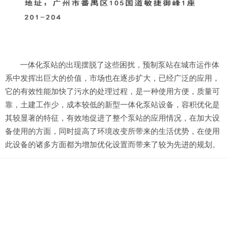
一体化泵站的出现摆脱了这些困扰，预制泵站在城市运作体
系中发挥出巨大的价值，市场也在逐步扩大，已经广泛的应用，
它的有效性能加快了污水的处理过程，是一种使用方便，质量可
靠，土建工作少，成本较低的新型一体化泵站设备，容积优化是
其较显著的特征，有效地促进了整个泵站的应用情况，在加大设
备使用的方面，同时提高了环境改变所带来的生活优势，在使用
此设备的诸多方面都为增加优化设置而带来了较为先进的规划。
一体化泵站设备是一种模块化的高效污水生物处理设备，因
具有耐污能力强、动力消耗低、作运行稳定、维护方便的特点，
使得该系统具有很广的应用前景和推广价值。一体化泵站处理技
术根据处理程度进行划分，一般分为三级，一级理是二级处理的
预处理。二级处理主要是降低水中胶体和溶解物质，小区一体化
泵站设备去除效果可以达到90%以上，使得污水达到排放要求，