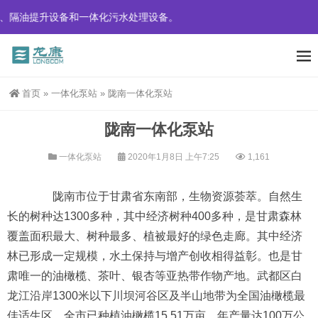
设备和一体化污水处理设备。
首页
»
一体化泵站
»
陇南一体化泵站
陇南一体化泵站
一体化泵站
2020年1月8日 上午7:25
1,161
陇南市位于甘肃省东南部，生物资源荟萃。自然生
长的树种达1300多种，其中经济树种400多种，是甘肃森林
覆盖面积最大、树种最多、植被最好的绿色走廊。其中经济
林已形成一定规模，水土保持与增产创收相得益彰。也是甘
肃唯一的油橄榄、茶叶、银杏等亚热带作物产地。武都区白
龙江沿岸1300米以下川坝河谷区及半山地带为全国油橄榄最
佳适生区，全市已种植油橄榄15.51万亩，年产量达100万公