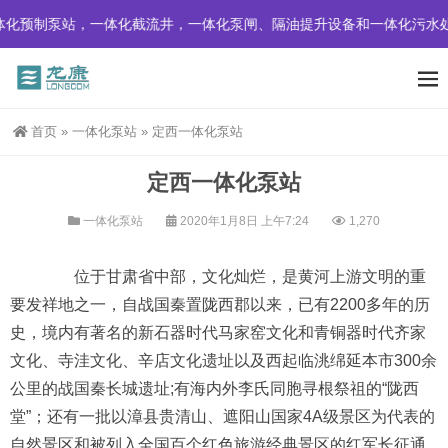
，一体化截流井，一体化泵闸、隔油提升设备和一体化污水处理设备。
首页
»
一体化泵站
»
定西一体化泵站
定西一体化泵站
一体化泵站
2020年1月8日 上午7:24
1,270
位于甘肃省中部，文化灿烂，是黄河上游文明的重
要发祥地之一，自战国秦置陇西郡以来，已有2200多年的历
史，境内有著名的新石器时代马家窑文化和青铜器时代齐家
文化、寺洼文化、辛店文化遗址以及西起临洮绵延本市300余
公里的战国秦长城遗址;有海内外李氏同胞寻根祭祖的“陇西
堂”；还有一批以漳县贵清山、遮阳山国家4A级景区为代表的
自然景区和被列入全国百个红色旅游经典景区的红军长征通