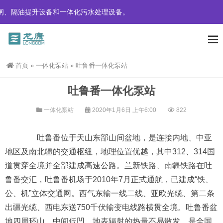
设备和一体化污水处理设备。
首页
»
一体化泵站
»
吐鲁番一体化泵站
吐鲁番一体化泵站
一体化泵站
2020年1月6日 上午6:00
822
吐鲁番位于天山东部山间盆地，是连接内地、中亚
地区及南北疆的交通枢纽，地理位置优越，其中312、314国
道贯穿全境并全部建成高速公路。兰新铁路、南疆铁路在吐
鲁番交汇，吐鲁番机场于2010年7月正式通航，已建成“铁、
公、机”立体交通网。西气东输一线二线、亚欧光缆、第二条
出疆光缆、西电东送750千伏输变电线路横贯全境。吐鲁番盆
地四周环山，中间低凹，地表辐射的热量不易散发，是全国