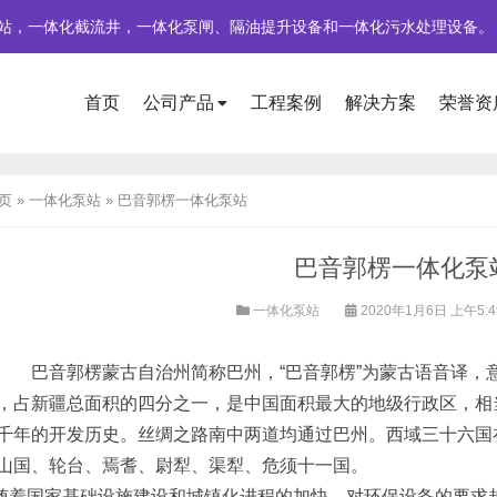
站，一体化截流井，一体化泵闸、隔油提升设备和一体化污水处理设备。
首页
公司产品
工程案例
解决方案
荣誉资
页
»
一体化泵站
»
巴音郭楞一体化泵站
巴音郭楞一体化泵
一体化泵站
2020年1月6日 上午5:
巴音郭楞蒙古自治州简称巴州，“巴音郭楞”为蒙古语音译，意为“
，占新疆总面积的四分之一，是中国面积最大的地级行政区，相
千年的开发历史。丝绸之路南中两道均通过巴州。西域三十六国
山国、轮台、焉耆、尉犁、渠犁、危须十一国。
国家基础设施建设和城镇化进程的加快，对环保设备的要求越