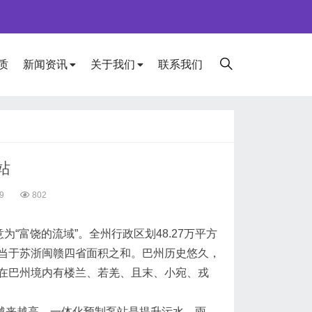
质
新闻资讯
关于我们
联系我们
站
49
802
富饶的流域”。全州行政区划48.27万平方
当于苏浙闽赣四省面积之和。巴州历史悠久，
在巴州境内有楼兰、若羌、且末、小宛、戎
来越高，一体化预制泵站是提升污水，雨