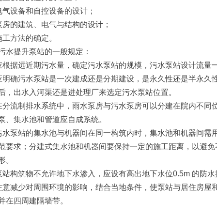
电气设备和自控设备的设计；
泵房的建筑、电气与结构的设计；
施工方法的确定。
污水提升泵站的一般规定：
应根据远近期污水量，确定污水泵站的规模，污水泵站设计流量
应明确污水泵站是一次建成还是分期建设，是永久性还是半永久
后，出水入河渠还是进处理厂来选定污水泵站位置。
在分流制排水系统中，雨水泵房与污水泵房可以分建在院内不同
泵、集水池和管道应自成系统。
污水泵站的集水池与机器间在同一构筑内时，集水池和机器间需
范要求；分建式集水池和机器间要保持一定的施工距离，以避免
形。
泵站构筑物不允许地下水渗入，应设有高出地下水位0.5m 的防水
注意减少对周围环境的影响，结合当地条件，使泵站与居住房屋
并在四周建隔墙带。