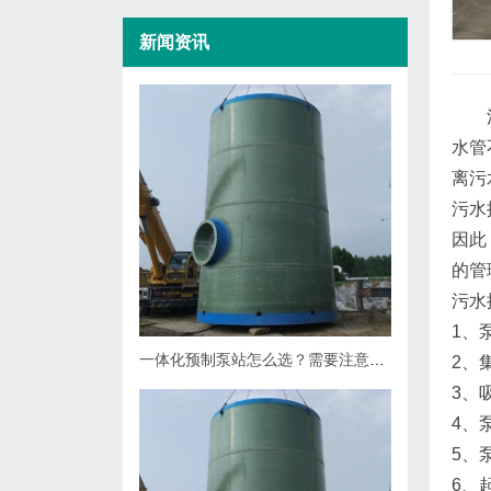
新闻资讯
水管
离污
污水
因此
的管
污水
1、
一体化预制泵站怎么选？需要注意哪些方面的问题
2、
3、
4、
5、
6、