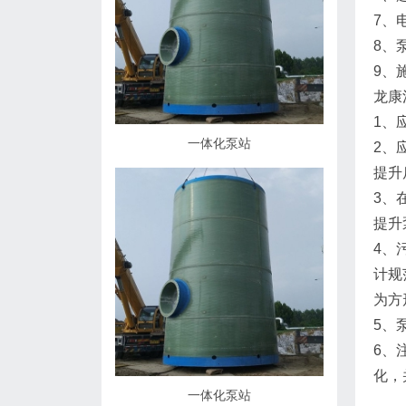
7、
8、
9、
龙康
1、
一体化泵站
2、
提升
3、
提升
4、
计规
为方
5、
6、
化，
一体化泵站