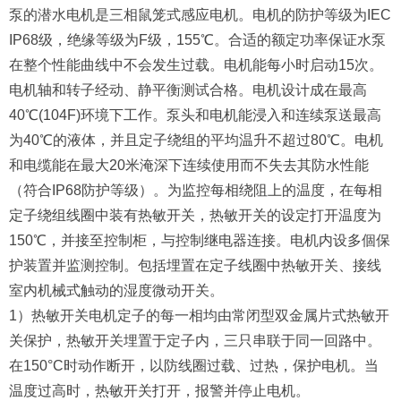
泵的潜水电机是三相鼠笼式感应电机。电机的防护等级为IEC
IP68级，绝缘等级为F级，155℃。合适的额定功率保证水泵
在整个性能曲线中不会发生过载。电机能每小时启动15次。
电机轴和转子经动、静平衡测试合格。电机设计成在最高
40℃(104F)环境下工作。泵头和电机能浸入和连续泵送最高
为40℃的液体，并且定子绕组的平均温升不超过80℃。电机
和电缆能在最大20米淹深下连续使用而不失去其防水性能
（符合IP68防护等级）。为监控每相绕阻上的温度，在每相
定子绕组线圈中装有热敏开关，热敏开关的设定打开温度为
150℃，并接至控制柜，与控制继电器连接。电机内设多個保
护装置并监测控制。包括埋置在定子线圈中热敏开关、接线
室内机械式触动的湿度微动开关。
1）热敏开关电机定子的每一相均由常闭型双金属片式热敏开
关保护，热敏开关埋置于定子内，三只串联于同一回路中。
在150°C时动作断开，以防线圈过载、过热，保护电机。当
温度过高时，热敏开关打开，报警并停止电机。