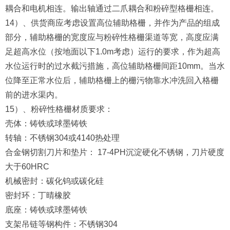
耦合和电机相连。输出轴通过二爪耦合和粉碎型格栅相连。
14）、供货商应考虑设置高位辅助格栅，并作为产品的组成
部分，辅助格栅的宽度应与粉碎性格栅渠道等宽，高度应满
足超高水位（按地面以下1.0m考虑）运行的要求，作为超高
水位运行时的过水截污措施，高位辅助格栅间距10mm。当水
位降至正常水位后，辅助格栅上的栅污物靠水冲洗回入格栅
前的进水渠内。
15）、粉碎性格栅材质要求：
壳体：铸铁或球墨铸铁
转轴：不锈钢304或4140热处理
合金钢切割刀片和垫片： 17-4PH沉淀硬化不锈钢，刀片硬度
大于60HRC
机械密封：碳化钨或碳化硅
密封环：丁晴橡胶
底座：铸铁或球墨铸铁
支架吊链等钢构件：不锈钢304