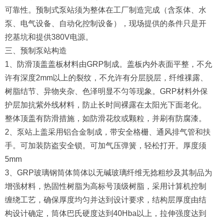
可靠性。预制式泵站须为整体在工厂制造完成（含泵体、水
泵、电气设备、自动化控制设备），现场提供的条件只是开
挖基坑和提供380V电源。
三、预制泵站构造
1、防滑顶盖盖板材料由GRP制成。盖板内外表面平整，不允
许有深度2mm以上的裂纹，不允许有分层脱层，纤维祼露、
树脂结节、异物夹杂、色泽明显不匀等现象。GRP材料外保
护层加抗紫外线材料，防止长时间裸露在太阳光下面老化。
整体顶盖有防滑措施，如防滑花纹或颗粒，并刷有防腐漆。
2、泵站上盖采用铝合金制成，带安全格栅、通风排气管和扶
手。可加装防盗安全锁。可加气压弹簧，轻松打开。厚度须
5mm
3、GRP玻璃钢筒体筒体以无碱玻璃纤维无捻粗纱及其制品为
增强材料，热固性树脂为高标号顶级树脂，采用计算机控制
缠绕工艺，确保厚度均匀并达到设计要求，结构层厚度由结
构设计确定，筒体巴氏硬度达到40Hba以上，拉伸强度达到