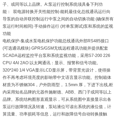
子、或同等以上品牌。A:泵运行控制系统须具备下列功
能： 双电源转换开关性能控制-能耗最佳化总线通讯运行向
导泵的自动并联控制运行中泵之间的自动切换功能 (确保所有
泵运行时间相同) 手动操作运行 (对单泵测试)泵和系统的监视
功能
电机保护-集成水泵电机保护功能总线通讯外部RS485接口
(可选通讯模块) GPRS/GSM无线远程通讯功能并提供配套
SCADA远程监控平台泵和系统监视功能，采用S7-200 226
CPU 4AI 2AO 以太网通讯：显示、报警和信号功能。
320*240 1/4 VGA显示LCD显示屏，带背景光设计，使得操
作不再考虑环境亮度的影响带中文语言显示功能。控制箱体
材质为不锈钢304，户外防雨型， 1.5mm 厚，下进下出线,柜
内采用知名品牌的元器件施耐德、ABB、西门子或同等以上
品牌。系统结构图形直观显示，可从系统图中直接显示出各
泵运行故障情况及转速，泵站液位可读出系统的液位值，计
算流量、功率损耗等信息，运行和故障信号自动转换接触