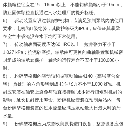
体颗粒粒径应在15－16mm以上，不能切碎颗粒小于10mm，
防止固体颗粒直接通过污水处理厂的提升格栅。
6）、驱动装置应设过载保护机构，应满足预制泵站内的使用
要求，电机为H级绝缘，其防护等级为IP68，应保证其暴露
在空气中或淹没在水下均可正常使用。
7）、传动轴表面硬度应达60HRC以上，拉伸张力不小于
1,027 kPa；抗泥砂磨损。轴承由可更换的曲轴装置和机械密
封组成的轴承套保护，轴承的运行寿命不应小于100,000小
时。
8）、粉碎型格栅的驱动轴和被驱动轴由4140（高强度合金
钢） 热处理的六角形钢制成,拉伸张力不小于1,000 kPa。机
封应安装在轴套上避免与轴直接接触,减少运行扭矩对机封的
影响，延长机封使用寿命。粉碎机应安装在预制泵站内，每
台粉碎型格栅装置的过水流量应满足泵站最大日最大时的污
水量。
9）、粉碎型格栅应为成套欧美原装进口设备，整套设备应包