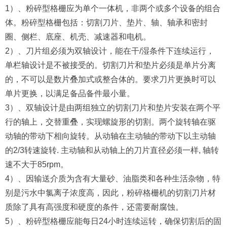
1）、粉碎型格栅应为单个一体机，非两个或多个设备的组合
体。粉碎型格栅包括：切割刀片、垫片、轴、轴承和密封
圈、侧栏、底座、机壳、减速器和电机。
2）、刀片组必须为双轴设计，能在干/湿条件下连续运行，
单栏轴设计是不被接受的。切割刀片和垫片必须是单片分离
的，不可以是数片叠加式或整合体的。要求刀片更换时可以
单片更换，以满足备品备件最小量。
3）、双轴设计是由两组独立的切割刀片和垫片安装在两个平
行的轴上，交替重叠，实现螺旋形的切割。两个旋转轴在驱
动轴的带动下相向旋转。从动轴在主动轴的带动下以主动轴
的2/3转速旋转. 主动轴和从动轴上的刀片直径必须一样, 轴转
速不大于85rpm。
4）、因输送介质为含有大量砂、油脂类和各种生活杂物，特
别是污水中氯离子浓度高，因此，粉碎格栅机的切割刀片材
质除了具有高强度和硬度的条件，还需要耐腐蚀。
5）、粉碎型格栅应能每日24小时连续运转，确保切割后的固