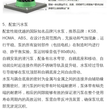
5、配套污水泵
配套性能优越的国际知名品牌污水泵，推荐品牌：KSB、
HOMA、ABS。在设计负荷范围内，无振动和气蚀现象，运
行平稳。泵的所有旋转部件（包括电机）在制造时均进行
动、静平衡实验。泵运转噪音低于80dB(A)。
自耦安装的潜污泵，配备有出水弯管、自耦底座和移动、自
动就位时起连接作用的不锈钢导轨及提升链。水泵经过导轨
引导能够在泵坑顶部和自耦底座之间自由滑动。
水泵与藕合底座的密封为金属与金属之间的连接并由辅助橡
胶圈密封。潜污泵的叶轮带有叶轮端耐磨环，泵体带有蜗壳
端的耐磨环，相应的间隙能够有效的保证潜污泵在整个使用
寿命周期内的高效运转。泵需自带反冲洗装置，确保泵坑底
部无淤泥沉积。