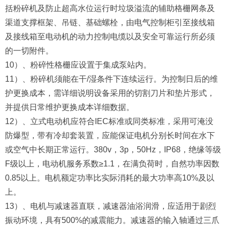
括粉碎机及防止超高水位运行时垃圾溢流的辅助格栅网条及
渠道支撑框架、吊链、基础螺栓，由电气控制柜引至接线箱
及接线箱至电动机的动力控制电缆以及安全可靠运行所必须
的一切附件。
10）、粉碎性格栅应设置于集成泵站内。
11）、粉碎机须能在干/湿条件下连续运行。为控制日后的维
护更换成本，需详细说明设备采用的切割刀片和垫片形式，
并提供日常维护更换成本详细数据。
12）、立式电动机应符合IEC标准或同类标准，采用可淹没
防爆型，带有冷却套装置，应能保证电机分别长时间在水下
或空气中长期正常运行。380v，3p，50Hz，IP68，绝缘等级
F级以上，电动机服务系数≥1.1，在满负荷时，自然功率因数
0.85以上。电机额定功率比实际消耗的最大功率高10%及以
上。
13）、电机与减速器直联，减速器油浴润滑，应适用于剧烈
振动环境，具有500%的减震能力。减速器的输入轴通过三爪