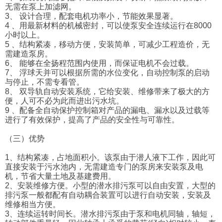
无需在泵上加滤网。
3、 设计合理，配套电机功率小，节能效果显著。
4 、用最新材料的机械密封，可以使泵安全连续运行在8000
小时以上。
5 、结构紧凑，移动方便，安装简单，可减少工程造价，无
需建造泵房。
6、 能够在全扬程范围内使用，而保证电机不会过载。
7、 浮球天并可以根据所需的水位变化，自动控制泵的启动
与停止，不需专看管。
8、 双导轨自动安装系统，它给安装、维修带来了极大的方
便，人可不必为此而进出污水坑。
9 、配备全自动保护控制箱对产品的漏电、漏水以及过载等
进行了有效保护，提高了产品的安全性与可靠性。
（三）优势
1、结构紧凑，占地面积小。该泵由于潜人液下工作，因此可
直接安装于污水池内，无需建造专门的泵房来安装泵及电
机，节省大量土地及基建费用。
2、安装维修方便。小型的潜水排污泵可以自由安置，大型的
排污泵一般都配有自动耦合装置可以进行自动安装，安装及
维修相当方便。
3、连续运转时间长。潜水排污泵由于泵和电机同轴，轴短，