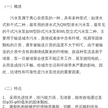
（一）概述
污水泵属于离心杂质泵的一种，具有多种形式：如潜水
式和干式二种，最常用的潜水式为QW型潜水污水泵，最常见
的干式污水泵如W型卧式污水泵和WL型立式污水泵二种。主
要用于输送城市污水，粪便或液体中含有纤维。纸屑等固体
颗粒的介质，通常被输送介质的温度不大于80℃。由于被输
送的介质中含有易缠绕或聚束的纤维物。故该种泵流道易于
堵塞，泵一旦被堵塞会使泵不能正常工作，甚至烧毁电机，
从而造成排污不畅。给城市生活和环保带来严重的影响。因
此，抗堵性和可靠性是污水泵优劣的重要因素。
（二）特点
1、 采用先进技术，排污能力强，无堵塞，能有效地通过直
径φ30-φ80毫米的固体颗粒。
2、 撕裂机构能够把纤维物质撕裂，切断，然后顺利排放，