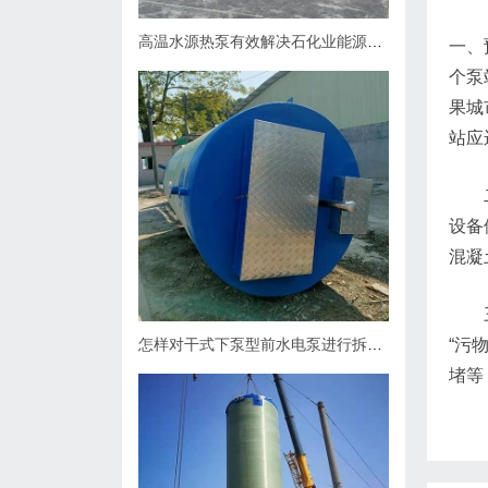
高温水源热泵有效解决石化业能源问题
一、
个泵
果城
站应
设备
混凝
怎样对干式下泵型前水电泵进行拆卸？
“污
堵等