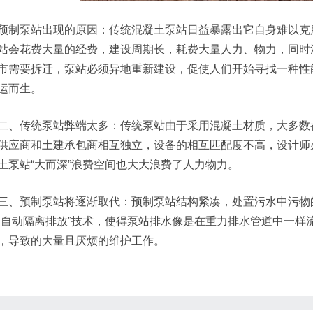
预制泵站出现的原因：传统混凝土泵站日益暴露出它自身难以克
站会花费大量的经费，建设周期长，耗费大量人力、物力，同时
市需要拆迁，泵站必须异地重新建设，促使人们开始寻找一种性
运而生。
二、传统泵站弊端太多：传统泵站由于采用混凝土材质，大多数
供应商和土建承包商相互独立，设备的相互匹配度不高，设计师
土泵站“大而深”浪费空间也大大浪费了人力物力。
三、预制泵站将逐渐取代：预制泵站结构紧凑，处置污水中污物
物自动隔离排放”技术，使得泵站排水像是在重力排水管道中一样
，导致的大量且厌烦的维护工作。