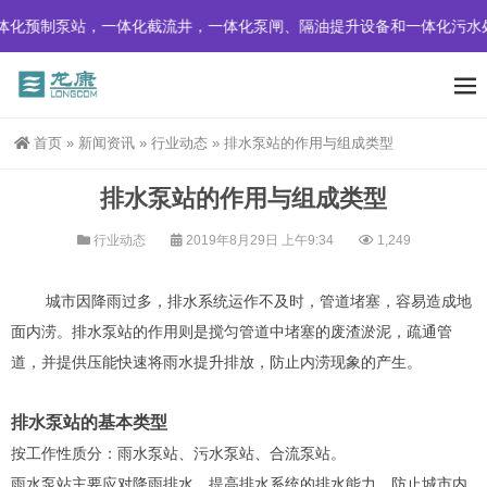
体化预制泵站，一体化截流井，一体化泵闸、隔油提升设备和一体化污水
首页
»
新闻资讯
»
行业动态
»
排水泵站的作用与组成类型
排水泵站的作用与组成类型
行业动态
2019年8月29日 上午9:34
1,249
城市因降雨过多，排水系统运作不及时，管道堵塞，容易造成地
面内涝。排水泵站的作用则是搅匀管道中堵塞的废渣淤泥，疏通管
道，并提供压能快速将雨水提升排放，防止内涝现象的产生。
排水泵站的基本类型
按工作性质分：雨水泵站、污水泵站、合流泵站。
雨水泵站主要应对降雨排水，提高排水系统的排水能力，防止城市内