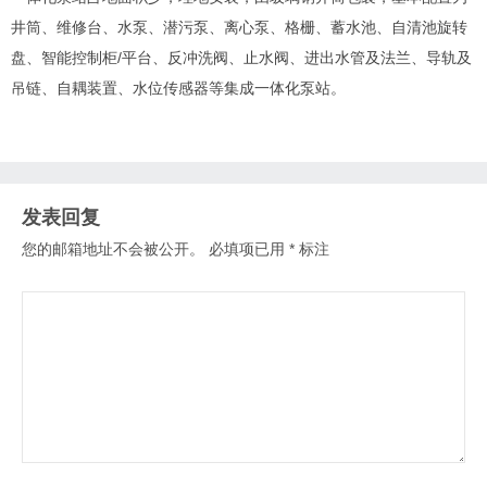
井筒、维修台、水泵、潜污泵、离心泵、格栅、蓄水池、自清池旋转
盘、智能控制柜/平台、反冲洗阀、止水阀、进出水管及法兰、导轨及
吊链、自耦装置、水位传感器等集成一体化泵站。
发表回复
您的邮箱地址不会被公开。
必填项已用
*
标注