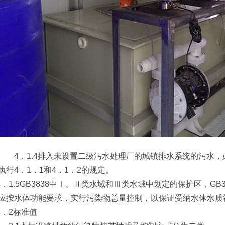
4．1.4排入未设置二级污水处理厂的城镇排水系统的污水，
执行4．1．1和4．1．2的规定。
1.5GB3838中Ⅰ、Ⅱ类水域和Ⅲ类水域中划定的保护区，GB
应按水体功能要求，实行污染物总量控制，以保证受纳水体水质
．2标准值