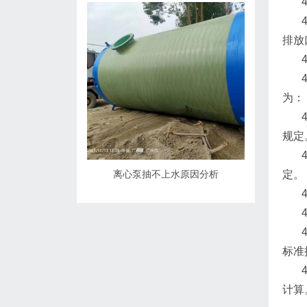
4．
4．
排放
4．
4．
为：
4．
规定
4．
离心泵抽不上水原因分析
定。
4．
4．
4．
标准
4．
计算