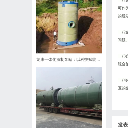
(1
可作
的经
(2
问题
(3
龙康一体化预制泵站：以科技赋能排水，用匠心守护城市肌理
综合
(4
区的
发表