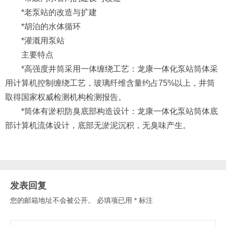
*老泵站的改造与扩建
*胡泊的水体循环
*灌溉用泵站
主要特点
*高强度井筒采用一体缠绕工艺：龙康一体化泵站筒体采
用计算机控制缠绕工艺，玻璃纤维含量约占75%以上，井筒
取得国家权威检测机构检测报告。
*筒体有淤积防臭底部构造设计：龙康一体化泵站筒体底
部计算机流体设计，底部无淤泥沉积，无臭味产生。
发表回复
您的邮箱地址不会被公开。
必填项已用
*
标注