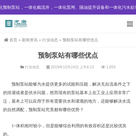
预制泵站，一体化截流井，一体化泵闸、隔油提升设备和一体化污水处
首页
»
新闻资讯
»
行业动态
»
预制泵站有哪些优点
预制泵站有哪些优点
行业动态
2019年10月24日 上午6:22
1,055
预制泵站
能够为
水
提供更多的
试能
和
压
能
，
解决无自流条件之下
的排灌或者是供水问题，然而现有的泵站基本上在工业上应用非常广
泛
，基本上可以应用于所有需要供水和灌溉的地方，还能够解决水流
的自然调配，预制泵站究竟都有哪些优势？
1>
体积相对较小，但是能够综合利用的有效容积还是比较优良
的。