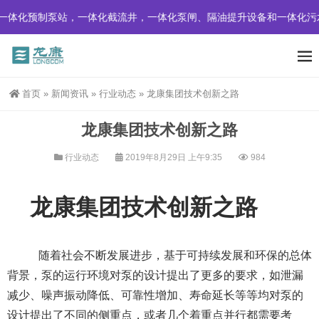
体化预制泵站，一体化截流井，一体化泵闸、隔油提升设备和一体化污
首页
»
新闻资讯
»
行业动态
»
龙康集团技术创新之路
龙康集团技术创新之路
行业动态
2019年8月29日 上午9:35
984
龙康集团技术创新之路
随着社会不断发展进步，基于可持续发展和环保的总体
背景，泵的运行环境对泵的设计提出了更多的要求，如泄漏
减少、噪声振动降低、可靠性增加、寿命延长等等均对泵的
设计提出了不同的侧重点，或者几个着重点并行都需要考