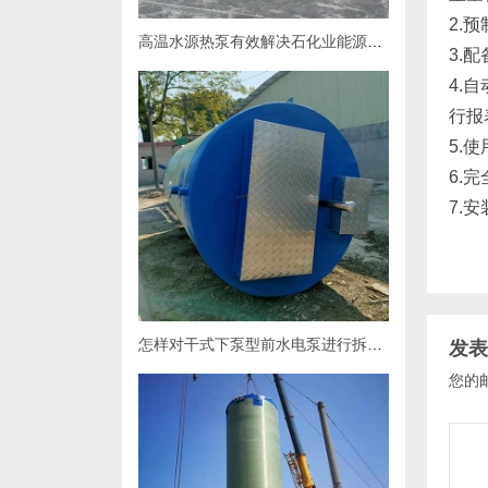
2.
高温水源热泵有效解决石化业能源问题
3.
4.
行报
5.
6.
7.
怎样对干式下泵型前水电泵进行拆卸？
发表
您的