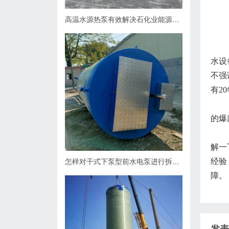
高温水源热泵有效解决石化业能源问题
水设
不强
有2
的爆
解一
经验
怎样对干式下泵型前水电泵进行拆卸？
障。