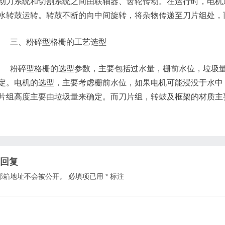
动力系统和切割系统之间由联轴器、齿轮传动。在运行时，电机
水转鼓运转。转鼓不断的向中间旋转，将杂物传递至刀片组处，
三、粉碎型格栅的工艺选型
粉碎型格栅的选型参数，主要包括过水量，栅前水位，垃圾量
定。电机的选型，主要考虑栅前水位，如果电机可能浸没于水中，
片组高度主要由垃圾量来确定。而刀片组，转鼓及框架的材质主
回复
邮箱地址不会被公开。
必填项已用
*
标注