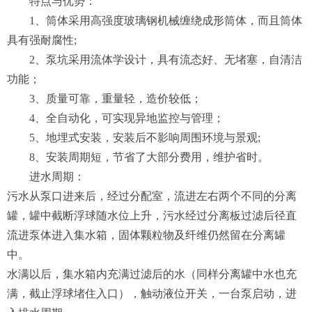
特点与优势：
1、筒体采用高强度玻璃钢机械缠绕成形筒体，而且筒体
具有强耐腐性;
2、泵坑采用流体学设计，具有流态好、无堵塞，自清洁
功能；
3、质量可靠，重量轻，造价较低；
4、全自动化，可实现异地监控与管理；
5、地埋式安装，安装后不影响周围环境与景观;
8、安装周期短，节省了大部分费用，维护省时。
进水周期：
污水从泵口进来后，经过分配室，流进左右两个不同的分离
罐，罐中截断浮球随水位上升，污水经过分离板过滤后径直
流进泵体进入集水箱，固体颗粒物及纤维仍然留在分离罐
中。
水满以后，集水箱内充满过滤后的水（同样分离罐中水也充
满，截止浮球堵住入口），触动液位开关，一台泵启动，进