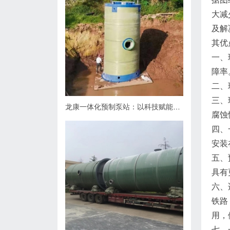
大减
及解
其优
一、
障率
二、
三、
龙康一体化预制泵站：以科技赋能排水，用匠心守护城市肌理
腐蚀
四、
安装
五、
具有
六、
铁路
用，
七、