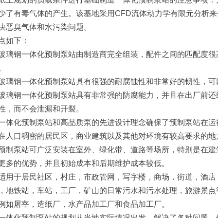
少了有毒气体的产生。该基地采用CFD流体动力学有限元分析
决恶臭气体和水污染问题。
点如下：
玻璃钢一体化预制泵站由制造商完全组装，配件之间的匹配度很
。
玻璃钢一体化预制泵站具有很强的耐腐蚀性和非常好的韧性，可
玻璃钢一体化预制泵站具有非常强的防腐能力，并且在出厂前还经
性，而不会泄漏和开裂。
一体化预制泵站和高品质泵的先进设计理念确保了预制泵站在运
在人口稠密的居民区，商业建筑以及其他对环境有较高要求的地
预制泵站可广泛安装在室外、绿化带、道路等场所，特别是在建
更多的优势，并且初始成本和后期维护成本较低。
适用于居民社区，村庄，市政管网，写字楼，商场，街道，酒店
，地铁站，车站，工厂，矿山的日常污水和污水处理，旅游景点
例如屠宰，造纸厂，水产品加工厂和食品加工厂。
一体化预制泵站的规划从当地实际情况出发，解决了各种问题。