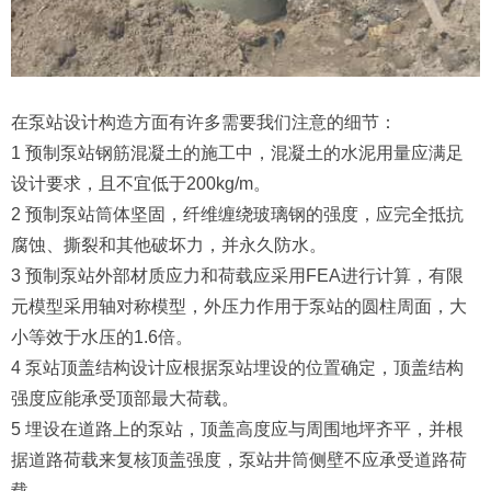
在泵站设计构造方面有许多需要我们注意的细节：
1 预制泵站钢筋混凝土的施工中，混凝土的水泥用量应满足
设计要求，且不宜低于200kg/m。
2 预制泵站筒体坚固，纤维缠绕玻璃钢的强度，应完全抵抗
腐蚀、撕裂和其他破坏力，并永久防水。
3 预制泵站外部材质应力和荷载应采用FEA进行计算，有限
元模型采用轴对称模型，外压力作用于泵站的圆柱周面，大
小等效于水压的1.6倍。
4 泵站顶盖结构设计应根据泵站埋设的位置确定，顶盖结构
强度应能承受顶部最大荷载。
5 埋设在道路上的泵站，顶盖高度应与周围地坪齐平，并根
据道路荷载来复核顶盖强度，泵站井筒侧壁不应承受道路荷
载。