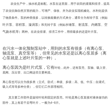
农业生产中，抽水机是标配。水泵在这里面，用于农田的灌溉和排涝，提高
了农业抗御自然灾害的能力，可增产、保收、并为农业实现机械化、水利化提供
了物质条件。
泵的种类很多，以转换能量的方式来分，通常分为有转子泵（例如
叶片泵、容积泵、漩涡泵
水锤泵、射流泵、内燃泵、空
）和无转子泵（例如
气扬水机等
）两种。在农业排灌、排涝工作中，用得最多的还是叶片泵。
在污水一体化预制泵站中，用到的水泵有很多（有离心泵、
轴流泵、真空泵等），但常见的水泵还是以离心泵居多（离
心泵就是上述叶片泵的一种）。
离心泵因为是叶片式泵，它有
叶轮，此外，还有泵壳、泵轴、吸入管、
底阀、压出管、出口阀这些主要构造。
离心泵也可以分为很多类（立式、卧式；单级、多级；高、低、中压；自灌式、
吸入式等等多种分类），但它们工作原理相同。
其主要工作部件是旋转叶轮和固定的泵壳。叶轮是离心泵直接对液体做功的
部件，其上有若干后弯叶片，一般为4~8片。