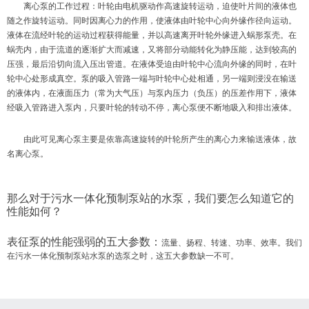
离心泵的工作过程：叶轮由电机驱动作高速旋转运动，迫使叶片间的液体也
随之作旋转运动。同时因离心力的作用，使液体由叶轮中心向外缘作径向运动。
液体在流经叶轮的运动过程获得能量，并以高速离开叶轮外缘进入蜗形泵壳。在
蜗壳内，由于流道的逐渐扩大而减速，又将部分动能转化为静压能，达到较高的
压强，最后沿切向流入压出管道。
在液体受迫由叶轮中心流向外缘的同时，在叶
轮中心处形成真空。泵的吸入管路一端与叶轮中心处相通，另一端则浸没在输送
的液体内，在液面压力（常为大气压）与泵内压力（负压）的压差作用下，液体
经吸入管路进入泵内，只要叶轮的转动不停，离心泵便不断地吸入和排出液体。
由此可见离心泵主要是依靠高速旋转的叶轮所产生的离心力来输送液体，故
名离心泵。
那么对于污水一体化预制泵站的水泵，我们要怎么知道它的
性能如何？
表征泵的性能强弱的五大参数：
流量
、扬程
、转速
、功率
、效率。我们
在
污水一体化预制泵站水泵的
选泵之时，这五大参数缺一不可。