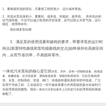
1、要根据所选的泵站，尽量使工程投资少，运行成本更低。
2、所选水泵应体积小、重量轻、成本低、性能好、效率高。 具有良好的
抗气蚀性能，不仅可以减少泵房的开挖深度，还可以防止水泵气蚀，运行
稳定，使用寿命长。
现在很多泵站都
3、满足泵的使用流量和扬程的要求，即要求泵的运行时
间点(装置特性曲线和泵性能曲线的交点)始终保持在高效区间
内，从而节省功率，不易损坏零件。
一体化污水泵站的核心是它的
水泵。另外，还有一些辅助设备、机电设
主体由井
备、格栅设备、反冲洗装置、通风除臭装置、智能控制系统等。它的
筒、水泵、
控制系统
、
管道、
阀门、传感器和通风系统等部件组成。
广泛
应用于市政工程、工业或其它一些不能依靠重力作用直接把废水排放到污
水处理系统的建筑。现在
污水处理系统的基础
一体化污水泵站基本上已经是
标配了。