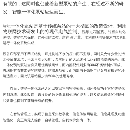
有限的，这同时也促使着新型泵站的产生，在经过不断的研
发，智能一体化泵站应运而生。
一体化泵站是基于传统泵站的一大彻底的改造设计。利用
智能
物联网技术研发出的将现代电气控制、
视频过程监视、
过程自动化
超声波计量、
测控、智能电气保护、红外安防监控、
水利物联网等技术与泵机组
进行一体化系统集成。
设备底部采用下凹式结构，可抵抗地下水的压力而不变形，同时只允许少量的污
水停留在泵坑，当泵再次启动时，泵坑附近的大流速可以达到自清洁的效果。此
一体化预制泵站全身采用优质玻璃钢，而内部配件则多为304不锈钢制作而成。
玻璃钢有着非常好的防腐蚀、防渗漏功效，而内部的不锈钢产品又有着很好的环
境适应力，因此该泵站至少有50年的使用寿命。
然而，智能一体化泵站之所以突出它的智能效果，则还要归功于它的智能化
控制系统。此次改造，该设备的数据收集和处理的能力，以及信息传递的准确性
和效率也得到了前所未有的提升。
在智能管理上，实现了信息采集数字化、信息传输网络化、信息处理及功能
智能化，真正将无人操作、自动管理、自我保护集为一体。