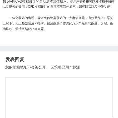
栅还有
CFD模拟设计的自动清渣流体底座。
使用粉碎格栅可以发挥初步粉碎
以及搅匀的效用；CFD模拟设计的自动清渣流体底座，则可以实现反冲洗功能。
一体化泵站的出现，能避免传统型泵站的一大麻烦问题，有效避免了在恶劣
工况下，人工频繁清渣和打捞。彻底解决了传统的污水泵站臭气散发、淤泥、杂
物堆积、浮渣板结成块等问题。
发表回复
您的邮箱地址不会被公开。
必填项已用
*
标注