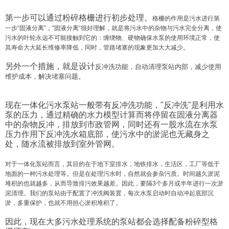
第一步可以通过粉碎格栅进行初步处理。
格栅的作用是污水进行第
一步“固液分离”，
"固液分离“很好理解，就是将污水中的杂物与污水完全分离，使
污水的叶轮永远不可能接触到它的：缠绕物、硬物确保水泵的使用环境正常，使
其寿命大大延长维修率降低，同时，管路堵塞的现象更加大大减少。
另外一个措施，就是设计
反冲洗功能，自动清理泵站内部，减少使用
维护成本，解决堵塞问题。
现在一体化污水泵站一般带有反冲洗功能，"反冲洗"是利用水
泵的压力，通过精确的水力模型计算而将停留在固液分离器
中的杂物反冲，排放到市政管网，同时还有一股水流在水泵
压力作用下反冲洗水箱底部，使污水中的淤泥也无藏身之
处，随水流被排放到室外管网。
对于一体化泵站而言，其目的在于地下室排水，地铁排水，生活区，工厂等低于
地面的一种污水处理等。但是在处理污水时，自然就会参杂污质。时间越久淤泥
堆积的也就越多，从而导致排污效果越差。因此，要隔3个多月或半年进行一次淤
泥清理。我们的泵站由于配置了冲洗阀装置，每次水泵启动时自动冲起底部沉
淤，多重保护，也就不用担心淤积堆积了。
因此，现在大多污水处理系统的泵站都会选择配备粉碎型格