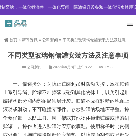
制泵站，一体化截流井，一体化泵闸、隔油提升设备和一体化污水处理设
首页
»
新闻资讯
»
公司新闻
»
不同类型玻璃钢储罐安装方法及注意事项
不同类型玻璃钢储罐安装方法及注意事项
公司新闻
2022年8月8日 上午8:22
1,522
一、储罐搬运：为防止贮罐起吊时摆动失控，应在贮罐
上系引导绳。贮罐不准掉落或碰到其他物体上，以免引起贮
罐结构部分和内部耐腐蚀层开裂。贮罐不应在粗糙的地面上
滚动或滑动，不可碰撞零部件。存放贮罐的场地应平整。操
作要仔细，以防工具、脚手架或其他物体撞击贮罐或掉落到
贮罐上。操作者进入贮罐时应穿软底鞋。使用梯子时（内侧
或外侧）凡与贮罐接触部位应加垫，以防表面刮伤或局部受