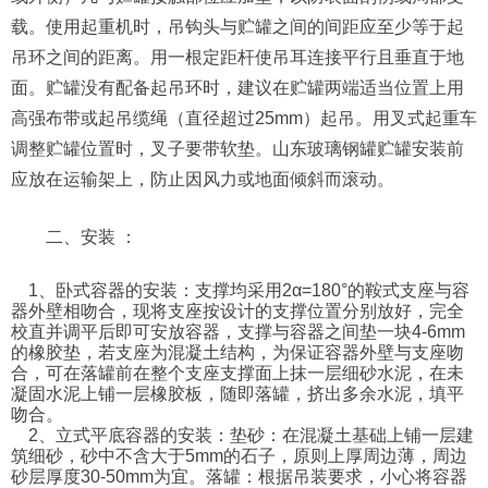
载。使用起重机时，吊钩头与贮罐之间的间距应至少等于起
吊环之间的距离。用一根定距杆使吊耳连接平行且垂直于地
面。贮罐没有配备起吊环时，建议在贮罐两端适当位置上用
高强布带或起吊缆绳（直径超过25mm）起吊。用叉式起重车
调整贮罐位置时，叉子要带软垫。山东玻璃钢罐贮罐安装前
应放在运输架上，防止因风力或地面倾斜而滚动。
二、安装 ：
1、卧式容器的安装：支撑均采用2α=180°的鞍式支座与容
器外壁相吻合，现将支座按设计的支撑位置分别放好，完全
校直并调平后即可安放容器，支撑与容器之间垫一块4-6mm
的橡胶垫，若支座为混凝土结构，为保证容器外壁与支座吻
合，可在落罐前在整个支座支撑面上抹一层细砂水泥，在未
凝固水泥上铺一层橡胶板，随即落罐，挤出多余水泥，填平
吻合。
2、立式平底容器的安装：垫砂：在混凝土基础上铺一层建
筑细砂，砂中不含大于5mm的石子，原则上厚周边薄，周边
砂层厚度30-50mm为宜。落罐：根据吊装要求，小心将容器