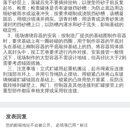
落于砂层上，落罐后先不要摘掉挂钩，以便垫符砂子前反复
起吊。检查：检查罐体是否有渗做挡砂槽：为防止底边周边
细砂被雨水或溢液冲失，按要求砌制或浇筑挡砂槽，该槽凝
固后，用细沙填满并捣实。沥青封槽：用沥青或沥青砂浆浇
灌封闭挡砂槽上口，以防槽内灌水和砂子流失，影响基础的
稳定性。
3、现场缠绕容器的安装：按制造厂提供的基础图制作容器
时，要求基础上有一圈砖砌的挡圈，用于制作容器的平底封
头在基础上糊制容器的平底敲掉基础上的挡。将容器筒体插
入底封头中，按工艺单要求进行内外对接。安装接管一般情
况下，现场制作的大型容器不需设计地锚，但高径比大于2则
需要考虑锚固措施。
三、注意事项：立式贮罐用起重机搬运，起吊绳索应连接
到顶部吊环上，并用引导绳防止摆动。用锁紧凸块将山东玻
璃钢罐贮罐锚固在基础上。锁紧的凸块用垫片塞紧，应防压
载转移到罐壁上。阀门、控制器及其他连接到贮罐接管上的
重型部件都应单独支撑或采用软连接。
发表回复
您的邮箱地址不会被公开。
必填项已用
*
标注