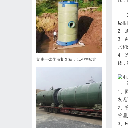
应根
2、
3、
水和
4、
龙康一体化预制泵站：以科技赋能排水，用匠心守护城市肌理
线，
1、
发现
2、
管理
3、