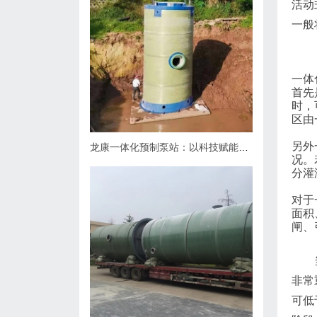
活动
一般
一体
首先
时，
区由
另外
龙康一体化预制泵站：以科技赋能排水，用匠心守护城市肌理
况。
分灌
对于
面积
闸、
非常
可低