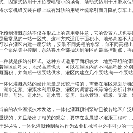
式。固定式适用于水位变幅较小的场合。活动式适用于水源水位
将水泵机组安装在船上或有滑轨的用钢丝缆牵引而升降的泵车上
化预制灌溉泵站不仅在形式上的选用要注意，它的设置方式也要
是最常见的一站一区式。这种方式适用于面积小、地形高差不大
可以在灌区内建一座泵站 ，安装不同扬程的水泵，向不同高程
一个泵站集中控制，泵站将水全部抽送到灌区的最高控制点，再
一种就是多站分区式。这种方式适用于面积较大，地势平坦的灌
若灌区面积大，地形高差也大，可以在灌区内的不同高程处,分
溉面积，并向后一级泵站供水。灌区内建立几个泵站,每一个泵
一体化灌溉泵站的设计流量是比较严格的，需要在灌区规划所确
、湖水定额、灌溉水利用系数、灌区内调蓄容积等综合分析计算
引渠、前池、进水池、进水管、泵房、出水管道、镇墩、支墩、
当前的农业灌溉技术发达，一体化灌溉预制泵站已被各地区广泛
重视的，并且给出了相关的规定，要求在发展提水灌溉工程时﹐
于54.4%，一体化灌溉预制泵站作为农业机械当中必不可少的