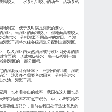
变幅较大﹑且水泵机组较小的场合，活动泵站
。
因地制宜，便于及时满足灌溉的要求。
的灌区。当灌区的面积较小，但地面高差较大
出水池供水，分别灌溉不同高程的农田。全灌
由灌溉干渠将水经各级渠道分配到全部灌区。
区，以及灌区内天然沟河或行政区划分界的情
别建立泵站，形成梯级提水，每一级控制一部
站控制灌区的一部分面积。
定的灌溉设计保证率下，根据作物组成、灌教
确定，涉及多个需要考虑因素，分别是进水
出水池、灌溉干渠。
应用，也有着突出的效率，我国在这方面也是
大型泵站效率不可低于65%﹐中﹑小型泵站不
一大重要组成部分，目前在我国处于迅速普及的