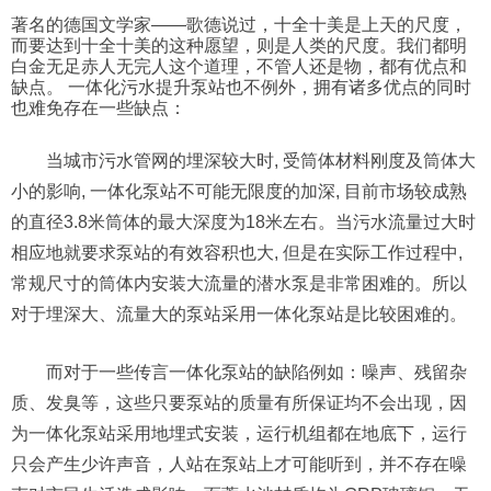
著名的德国文学家——歌德说过，十全十美是上天的尺度，
而要达到十全十美的这种愿望，则是人类的尺度。我们都明
白金无足赤人无完人这个道理，不管人还是物，都有优点和
缺点。 一体化污水提升泵站也不例外，拥有诸多优点的同时
也难免存在一些缺点：
当城市污水管网的埋深较大时, 受筒体材料刚度及筒体大
小的影响, 一体化泵站不可能无限度的加深, 目前市场较成熟
的直径3.8米筒体的最大深度为18米左右。当污水流量过大时
相应地就要求泵站的有效容积也大, 但是在实际工作过程中,
常规尺寸的筒体内安装大流量的潜水泵是非常困难的。所以
对于埋深大、流量大的泵站采用一体化泵站是比较困难的。
而对于一些传言一体化泵站的缺陷例如：噪声、残留杂
质、发臭等，这些只要泵站的质量有所保证均不会出现，因
为一体化泵站采用地埋式安装，运行机组都在地底下，运行
只会产生少许声音，人站在泵站上才可能听到，并不存在噪