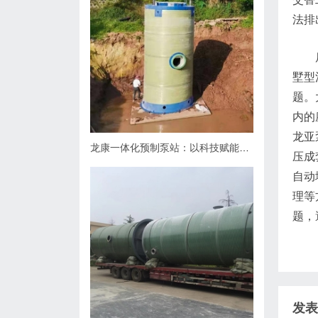
法排
墅型
题。
内的
龙亚
龙康一体化预制泵站：以科技赋能排水，用匠心守护城市肌理
压成
自动
理等
题，
发表