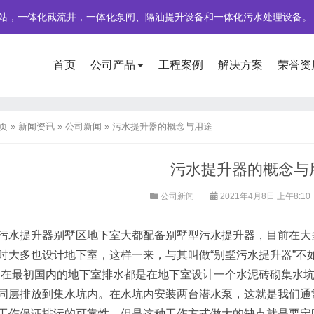
站，一体化截流井，一体化泵闸、隔油提升设备和一体化污水处理设备。
首页
公司产品
工程案例
解决方案
荣誉资
页
»
新闻资讯
»
公司新闻
»
污水提升器的概念与用途
污水提升器的概念与
公司新闻
2021年4月8日 上午8:10
污水提升器别墅区地下室大都配备别墅型污水提升器，目前在大
时大多也设计地下室，这样一来，与其叫做“别墅污水提升器”不如
。在最初国内的地下室排水都是在地下室设计一个水泥砖砌集水
同层排放到集水坑内。在水坑内安装两台潜水泵，这就是我们通常
工作保证排污的可靠性。但是这种工作方式做大的缺点就是要定