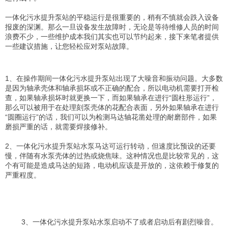
一体化污水提升泵站的平稳运行是很重要的，稍有不慎就会跌入设备
报废的深渊。那么一旦设备发生故障时，
无论是等待维修人员的时间
浪费不少，一些维护成本我们其实也可以节约起来，接下来笔者提供
一些建议措施，让您轻松应对泵站故障。
1、在操作期间
一体化污水提升泵站出现了
大噪音和振动问题。大多数
是因为轴承壳体和轴承损坏或不正确的配合，所以电动机需要打开检
查，如果轴承损坏时就更换一下，而如果轴承在进行“圆柱形运行”，
那么可以被用于在处理刻泵壳体的花配合表面，另外如果轴承在进行
“圆圈运行”的话，我们可以为检测马达轴花凿处理的耐磨部件，如果
磨损严重的话，就需要焊接修补。
2、
一体化污水提升泵站水泵
马达可运行转动，但速度比预设的还要
慢，伴随有水泵壳体的过热或烧焦味。这种情况也是比较常见的，这
个有可能是造成马达的短路，电动机应该是开放的，这依赖于修复的
严重程度。
3、
一体化污水提升泵站水泵启动不了或者启动后有剧烈噪音
。