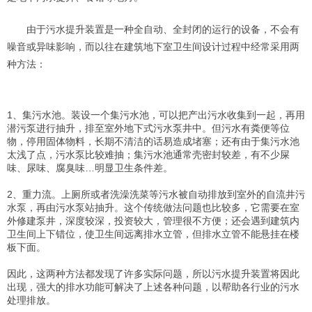
由于
污水提升装置是一种
全自动、全封闭的运行的设备，不会有
噪音或异味影响，而
以往在建筑地下室卫生间设计过程中经常采用两
种方法：
1、集污水池。装设一个
集污水池
，可以把产出污水收集到一起，再用
潜污泵进行抽升，排至室外地下式污水泵井中。但
污水有粪便等位
物，停用固体物料，长期不清洁的话易造成堵塞；还有
由于
集污水池
太浅了点
，污水泵比较难抽；
集污水池通常
壳密封较差，有不少屎
味、尿味、腐臭味…明显卫生条件差。
2、重力流。上厕所或者洗澡洗菜等污水被自动排放到室外的自流井污
水泵，再由污水泵站抽升。这个传统做法问题也比较多，它
需要在室
外修建泵井，深度较深，投资较大，管理很不方便；
还会遇到建筑内
卫生间上下错位，使卫生间远离排水立管，但排水立管不能悬挂在楼
板下面。
因此，这两种方法都发现了许多实际问题，所以
污水提升装置
将因此
出现，强大的排水功能可解决了上述各种问题，以帮助各行业的污水
处理排放。