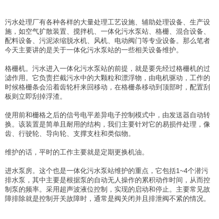
污水处理厂有各种各样的大量处理工艺设施、
辅助
处理设备
、
生产设
施，如
空气扩散装置、
搅拌机、
一体化污水泵站
、
格栅、
混合设备、
配料设备、
污泥浓缩脱水机、
风机、
电动阀门等专业设备。那么笔者
今天主要讲的是关于
一体化污水泵站的一些相关设备维护
。
格栅机。污水进入
一体化污水泵站的前提，就是要先经过格栅机的过
滤作用。它
负责拦截污水中的大颗粒和漂浮物，由电机驱动，工作的
时候格栅条会沿着齿轮杆来回移动，在格栅条移动到顶部时，配置刮
板则立即刮掉浮渣。
使用前和栅格之后的信号电平差异电子控制模式中，由发送器自动转
换。
该装置是简单且耐用的结构，我们主要针对它的易损件处理，像
齿、行驶轮、
导向轮、
支撑支柱和类似物。
维护的话，平时的工作主要就是定期更换机油。
进水泵房。这个也是
一体化污水泵站维护的重点，
它包括1~4个潜污
排水泵，其中主要是根据泵的自动无人操作的累积动作时间，从而控
制泵的频率。采用超声波液位控制，实现的启动和停止。主要常见
故
障排除就是控制开关故障时，通常是阀关闭并且排泄阀不紧的情况。