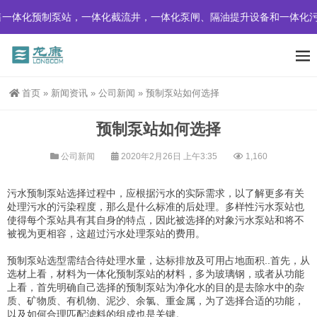
一体化预制泵站，一体化截流井，一体化泵闸、隔油提升设备和一体化污
首页
»
新闻资讯
»
公司新闻
»
预制泵站如何选择
预制泵站如何选择
公司新闻
2020年2月26日 上午3:35
1,160
污水预制泵站选择过程中，应根据污水的实际需求，以了解更多有关
处理污水的污染程度，那么是什么标准的后处理。多样性污水泵站也
使得每个泵站具有其自身的特点，因此被选择的对象污水泵站和将不
被视为更相容，这超过污水处理泵站的费用。
预制泵站选型需结合待处理水量，达标排放及可用占地面积..首先，从
选材上看，材料为一体化预制泵站的材料，多为玻璃钢，或者从功能
上看，首先明确自己选择的预制泵站为净化水的目的是去除水中的
杂
质、
矿物质
、
有机物、
泥沙、
余氯、
重金属
，为了选择合适的功能，
以及如何合理匹配滤料的组成也是关键。