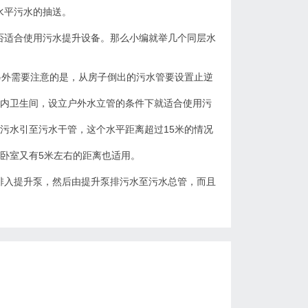
水平污水的抽送。
否适合使用污水提升设备。那么小编就举几个
同层水
另外需要注意的是，从房子倒出的污水管要设置止逆
室内卫生间，设立户外水立管的条件下就适合使用污
污水引至污水干管，这个水平距离超过15米的情况
卧室又有5米左右的距离也适用。
排入提升泵，然后由提升泵排污水至污水总管，而且