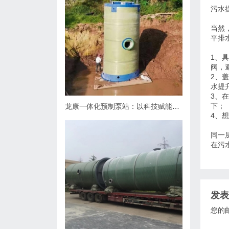
污水
当然
平排
1、
阀，
2、
水提
3、
下；
龙康一体化预制泵站：以科技赋能排水，用匠心守护城市肌理
4、
同一
在污
发表
您的