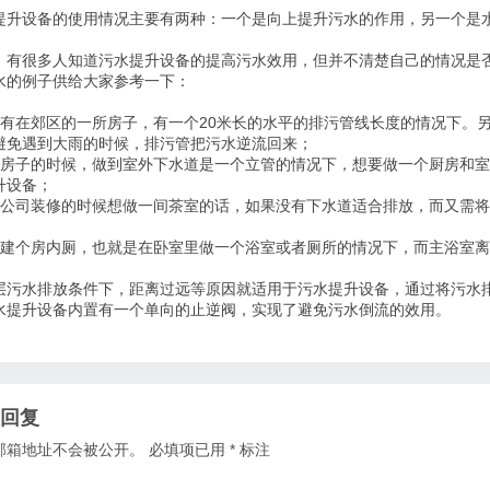
提升设备的使用情况主要有两种：一个是向上提升污水的作用，另一个是
，有很多人知道污水提升设备的提高污水效用，但并不清楚自己的情况是
水的
例子供给大家参考一下：
具有在郊区的一所房子，有一个20米长的水平的排污管线长度的情况下。
避免遇到大雨的时候，排污管把污水逆流回来；
盖房子的时候，做到室外下水道是一个立管的情况下，想要做一个厨房和
升设备；
在公司装修的时候想做一间茶室的话，如果没有下水道适合排放，而又需将
想建个房内厕，也就是在卧室里做一个浴室或者厕所的情况下，而主浴室离
层污水排放条件下，距离过远等原因就适用于污水提升设备，通过将污水
水提升设备内置有一个单向的止逆阀，实现了避免污水倒流的效用。
回复
邮箱地址不会被公开。
必填项已用
*
标注