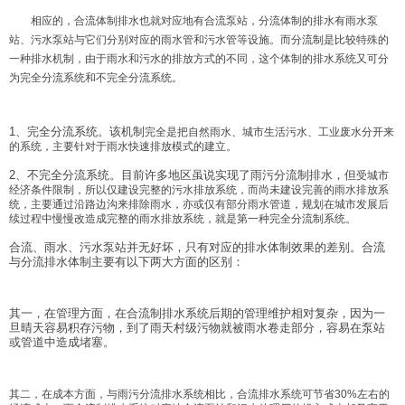
相应的，合流体制排水也就对应地有合流泵站，分流体制的排水有雨水泵
站、污水泵站与它们分别对应的雨水管和污水管等设施。而分流制是比较特殊的
一种排水机制，由于雨水和污水的排放方式的不同，这个体制的排水系统又可分
为完全分流系统和不完全分流系统。
1、完全分流系统。该机制
完全是把自然雨水、城市生活污水、工业废水分开来
的系统，主要针对于雨水快速排放模式的建立。
2、不完全分流系统。目前许多地区虽说实现了雨污分流制排水，但
受城市
经济条件限制，所以仅建设完整的污水排放系统，而尚未建设完善的雨水排放系
统，主要通过沿路边沟来排除雨水，亦或仅有部分雨水管道，规划在城市发展后
续过程中慢慢改造成完整的雨水排放系统，就是第一种完全分流制系统。
合流、雨水、污水泵站并无好坏，只有对应的排水体制效果的差别。合流
与分流排水体制主要有以下两大方面的区别：
其一，在管理方面，在合流制排水系统后期的管理维护相对复杂，因为一
旦晴天容易积存污物，到了雨天村级污物就被雨水卷走部分，容易在泵站
或管道中造成堵塞。
其二，在成本方面，与雨污分流排水系统相比，合流排水系统可节省30%左右的