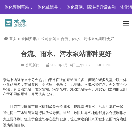
一体化预制泵站，一体化截流井，一体化泵闸、隔油提升设备和一体化污
首页
»
新闻资讯
»
公司新闻
»
合流、雨水、污水泵站哪种更好
合流、雨水、污水泵站哪种更好
公司新闻
2020年1月14日 上午6:37
1,196
泵站市场近年来十分火热，由于市面上的泵站有很多，但现在诸多类型中以一体
化泵站居多，有耐腐蚀、高抗压、低噪音、无臭味、不渗水等特点。但又有不少
叫法，有合流泵站、雨水泵站、污水泵站、灌溉泵站等等。其实它们之间的区别
在于不同的用途，并无优劣之分。
目前在我国城市排水机制多是合流排水，也就是把雨水、污水汇集在一起，
通过同一下水道管渠进行排放或导流。当然，放眼世界各地也都是以合流制排水
为主要体制。但由于合流制存在些许缺点，现在新建的排水工程多以雨污分流建
设为提倡目标。