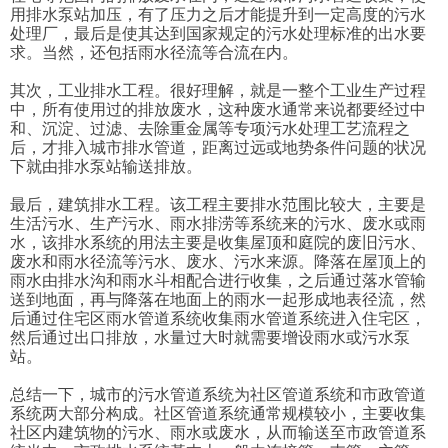
用排水泵站加压，有了压力之后才能提升到一定高度的污水
处理厂，最后是使其达到国家规定的污水处理标准的出水要
求。当然，还包括雨水径流等合流在内。
其次，工业排水工程。很好理解，就是一整个工业生产过程
中，所有使用过的排放废水，这种废水通常来说都要经过中
和、沉淀、过滤、去除重金属等专项污水处理工艺流程之
后，才排入城市排水管道，距离过远或地势条件问题的状况
下就由排水泵站输送排放。
最后，建筑排水工程。该工程主要排水范围比较大，主要是
生活污水、生产污水、雨水排涝等系统来的污水、废水或雨
水，该排水系统的用法主要是收集屋顶和庭院的废旧污水、
废水和雨水径流等污水、废水、污水来源。降落在屋顶上的
雨水由排水沟和雨水斗相配合进行收集，之后通过落水管输
送到地面，再与降落在地面上的雨水一起形成地表径流，然
后通过住宅区雨水管道系统收集雨水管道系统进入住宅区，
然后通过出口排放，水量过大时就需要增设雨水或污水泵
站。
总结一下，城市的污水管道系统为社区管道系统和市政管道
系统两大部分构成。社区管道系统通常规模较小，主要收集
社区内建筑物的污水、雨水或废水，从而输送至市政管道系